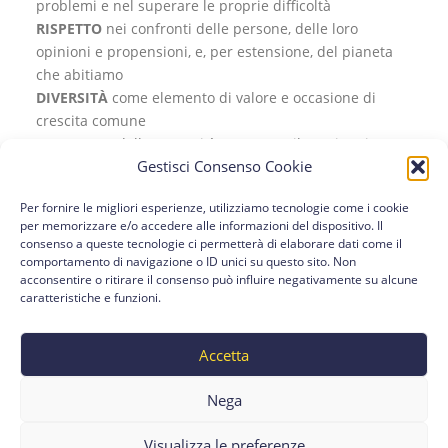
problemi e nel superare le proprie difficoltà
RISPETTO
nei confronti delle persone, delle loro
opinioni e propensioni, e, per estensione, del pianeta
che abitiamo
DIVERSITÀ
come elemento di valore e occasione di
crescita comune
BENESSERE
delle comunità attraverso il raggiungimento
Gestisci Consenso Cookie
del più alto livello di qualità della vita per ogni persona
che vi appartiene
Per fornire le migliori esperienze, utilizziamo tecnologie come i cookie
per memorizzare e/o accedere alle informazioni del dispositivo. Il
consenso a queste tecnologie ci permetterà di elaborare dati come il
Cit: “L’educazione è un atto d’amore, quindi un
comportamento di navigazione o ID unici su questo sito. Non
atto di valore” (Paulo Freire)
acconsentire o ritirare il consenso può influire negativamente su alcune
caratteristiche e funzioni.
Accetta
Nega
Visualizza le preferenze